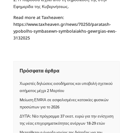
Εφημερίδα της Κυβερνήσεως.
Read more at Taxheaven:
https://www.taxheaven.gr/news/70250/paratash-
ypobolhs-symbasewn-symbolaiakhs-gewrgias-ews-
3132025
Πρόσφατα άρθρα
Χωριστές δηλώσεις εισοδήματος και υποβολή σχετικού
αιτήματος μέχρι 2 Μαρτίου
Mείωση ΕΝΦΙΑ σε ασφαλισμένες κατοικίες φυσικών
προσώπων για το 2026
ΔΥΠΑ: Νέο πρόγραμμα 37 εκατ. ευρώ για την ενίσχυση
της νέας επιχειρηματικότητας ανέργων 18-29 ετών
Μετατίθεται η έναρξη ισχύος της διάταξης για την