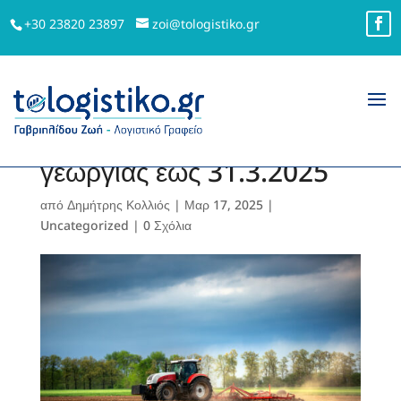
+30 23820 23897
zoi@tologistiko.gr
Παράταση υποβολής
συμβάσεων συμβολαιακής
γεωργίας έως 31.3.2025
από
Δημήτρης Κολλιός
|
Μαρ 17, 2025
|
Uncategorized
|
0 Σχόλια