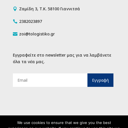
Ζαμίδη 3, Τ.Κ. 58100 Γιαννιτσά

2382023897

zoi@tologistiko.gr

Εγγραφείτε στο newsletter μας για να λαμβάνετε
όλα τα νέα μας.
Email
We use cookies to ensure that we give you the best