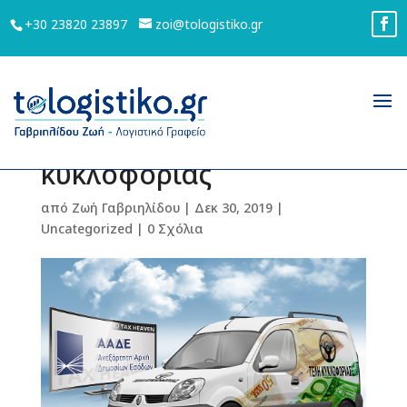
+30 23820 23897
zoi@tologistiko.gr
Παράταση για την
πληρωμή τελών
κυκλοφορίας
από
Ζωή Γαβριηλίδου
|
Δεκ 30, 2019
|
Uncategorized
|
0 Σχόλια