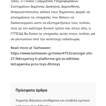
Τέλος, ο Γενικός Γραμματέας Πληροφοριακών
Συστημάτων Δημόσιας Διοίκησης Δημοσθένης
Αναγνωστόπουλος κάλεσε τους δημόσιους φορείς να
επισημάνουν τις υπηρεσίες που θέλουν να
διαλειτουργούν ώστε να εξυπηρετήσουν τους πολίτες
τους με τον καλύτερο δυνατό τρόπο και, όπως είπε, η
ΓΓΠΣΔΔ θα δώσει τις υπηρεσίες αυτές στους πολίτες για
να γλυτώσουν από την αντίστοιχη ταλαιπωρία.
Read more at Taxheaven:
https://www.taxheaven.gr/news/47532/anoigei-stis-
27-febroyarioy-h-platforma-gia-ta-adhlwta-
tetragwnika-pros-toys-dhmoys
Πρόσφατα άρθρα
Χωριστές δηλώσεις εισοδήματος και υποβολή σχετικού
αιτήματος μέχρι 2 Μαρτίου