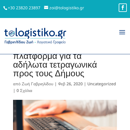
+30 23820 23897
zoi@tologistiko.gr
Ανοίγει στις 27
Φεβρουαρίου η
πλατφόρμα για τα
αδήλωτα τετραγωνικά
προς τους Δήμους
από
Ζωή Γαβριηλίδου
|
Φεβ 26, 2020
|
Uncategorized
|
0 Σχόλια