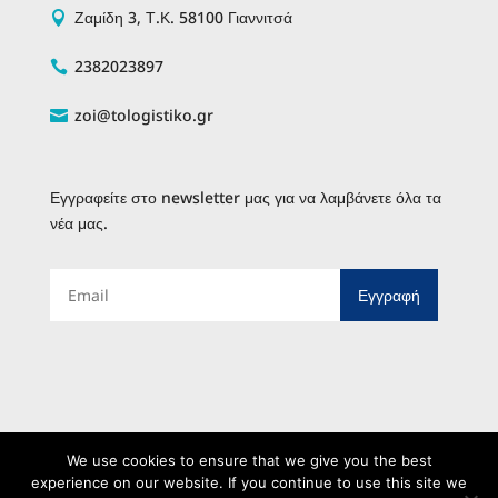
Ζαμίδη 3, Τ.Κ. 58100 Γιαννιτσά

2382023897

zoi@tologistiko.gr

Εγγραφείτε στο newsletter μας για να λαμβάνετε όλα τα
νέα μας.
Email
We use cookies to ensure that we give you the best
experience on our website. If you continue to use this site we
Λογιστικό Γραφείο – Γαβριηλίδου Ζωή © 2026 -