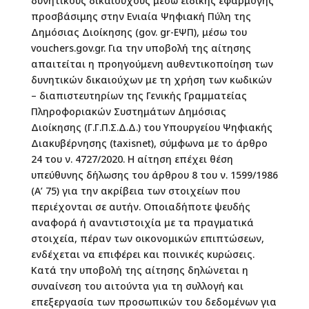
δυνητικούς δικαιούχους μέσω ειδικής εφαρμογής
προσβάσιμης στην Ενιαία Ψηφιακή Πύλη της
Δημόσιας Διοίκησης (gov. gr-ΕΨΠ), μέσω του
vouchers.gov.gr. Για την υποβολή της αίτησης
απαιτείται η προηγούμενη αυθεντικοποίηση των
δυνητικών δικαιούχων με τη χρήση των κωδικών
– διαπιστευτηρίων της Γενικής Γραμματείας
Πληροφοριακών Συστημάτων Δημόσιας
Διοίκησης (Γ.Γ.Π.Σ.Δ.Δ.) του Υπουργείου Ψηφιακής
Διακυβέρνησης (taxisnet), σύμφωνα με το άρθρο
24 του ν. 4727/2020. Η αίτηση επέχει θέση
υπεύθυνης δήλωσης του άρθρου 8 του ν. 1599/1986
(Α’ 75) για την ακρίβεια των στοιχείων που
περιέχονται σε αυτήν. Οποιαδήποτε ψευδής
αναφορά ή αναντιστοιχία με τα πραγματικά
στοιχεία, πέραν των οικονομικών επιπτώσεων,
ενδέχεται να επιφέρει και ποινικές κυρώσεις.
Κατά την υποβολή της αίτησης δηλώνεται η
συναίνεση του αιτούντα για τη συλλογή και
επεξεργασία των προσωπικών του δεδομένων για