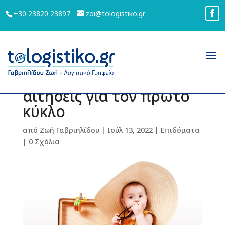
+30 23820 23897
zoi@tologistiko.gr
«Τουρισμός για όλους»
2022 – Έως 21 Ιουλίου οι
αιτήσεις για τον πρώτο
κύκλο
από
Ζωή Γαβριηλίδου
|
Ιούλ 13, 2022
|
Επιδόματα
|
0 Σχόλια