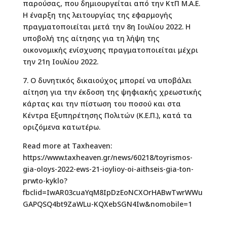
παρούσας, που δημιουργείται από την ΚτΠ Μ.Α.Ε.
Η έναρξη της λειτουργίας της εφαρμογής
πραγματοποιείται μετά την 8η Ιουλίου 2022. Η
υποβολή της αίτησης για τη λήψη της
οικονομικής ενίσχυσης πραγματοποιείται μέχρι
την 21η Ιουλίου 2022.
7. Ο δυνητικός δικαιούχος μπορεί να υποβάλει
αίτηση για την έκδοση της ψηφιακής χρεωστικής
κάρτας και την πίστωση του ποσού και στα
Κέντρα Εξυπηρέτησης Πολιτών (Κ.Ε.Π.), κατά τα
οριζόμενα κατωτέρω.
Read more at Taxheaven:
https://www.taxheaven.gr/news/60218/toyrismos-
gia-oloys-2022-ews-21-ioylioy-oi-aithseis-gia-ton-
prwto-kyklo?
fbclid=IwAR03cuaYqM8IpDzEoNCXOrHABwTwrWWu
GAPQSQ4bt9ZaWLu-KQXebSGN4Iw&nomobile=1