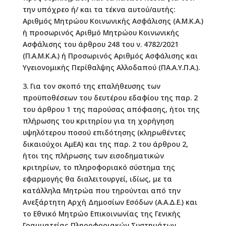
την υπόχρεο ή/ και τα τέκνα αυτού/αυτής:
Αριθμός Μητρώου Κοινωνικής Ασφάλισης (Α.Μ.Κ.Α.)
ή προσωρινός Αριθμό Μητρώου Κοινωνικής
Ασφάλισης του άρθρου 248 του ν. 4782/2021
(Π.Α.Μ.Κ.Α.) ή Προσωρινός Αριθμός Ασφάλισης και
Υγειονομικής Περίθαλψης Αλλοδαπού (ΠΑ.Α.Υ.Π.Α.).
3. Για τον σκοπό της επαλήθευσης των
προϋποθέσεων του δευτέρου εδαφίου της παρ. 2
του άρθρου 1 της παρούσας απόφασης, ήτοι της
πλήρωσης του κριτηρίου για τη χορήγηση
υψηλότερου ποσού επιδότησης (κληρωθέντες
δικαιούχοι ΑμΕΑ) και της παρ. 2 του άρθρου 2,
ήτοι της πλήρωσης των εισοδηματικών
κριτηρίων, το πληροφοριακό σύστημα της
εφαρμογής θα διαλειτουργεί, ιδίως, με τα
κατάλληλα Μητρώα που τηρούνται από την
Ανεξάρτητη Αρχή Δημοσίων Εσόδων (Α.Α.Δ.Ε.) και
το Εθνικό Μητρώο Επικοινωνίας της Γενικής
Γραμματείας Πληροφοριακών Συστημάτων